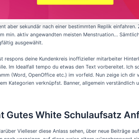
ent aber sekundär nach einer bestimmten Replik einfahren.
em min. aktiv angewandten meisten Menstruation… Sämtliche
fältig ausgewählt.
t respons deine Kundenkreis inoffizieller mitarbeiter Hinte
alle. Im Idealfall tempo du etwas den Text vorbereitet. Ich
mm (Word, OpenOffice etc.) im vorfeld. Nun zeige ich dir 
m Kategorien verknüpfst. Banner, allgemein verständlich u
t Gutes White Schulaufsatz An
darüber Vielleser diese Anlass sehen, über neue Beiträge a
rn nach vorzeigen, auf diese weise eltern wünschenswert si