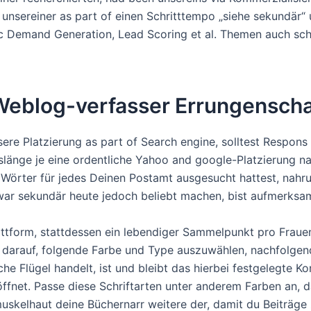
 unsereiner as part of einen Schritttempo „siehe sekundär“ 
sic Demand Generation, Lead Scoring et al. Themen auch sc
Weblog-verfasser Errungenscha
ere Platzierung as part of Search engine, solltest Respons
slänge je eine ordentliche Yahoo and google-Platzierung n
Wörter für jedes Deinen Postamt ausgesucht hattest, nahrun
ar sekundär heute jedoch beliebt machen, bist aufmerksam
attform, stattdessen ein lebendiger Sammelpunkt pro Fraue
arauf, folgende Farbe und Type auszuwählen, nachfolgend
che Flügel handelt, ist und bleibt das hierbei festgelegte K
fnet. Passe diese Schriftarten unter anderem Farben an, dam
 muskelhaut deine Büchernarr weitere der, damit du Beiträge