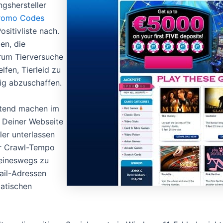
ngshersteller
Promo Codes
sitivliste nach.
en, die
erum Tierversuche
lfen, Tierleid zu
ig abzuschaffen.
ltend machen im
 Deiner Webseite
ler unterlassen
er Crawl-Tempo
keineswegs zu
ail-Adressen
atischen