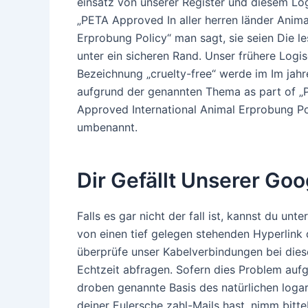
einsatz von unserer Register und diesem Lo
„PETA Approved In aller herren länder Anima
Erprobung Policy“ man sagt, sie seien Die le
unter ein sicheren Rand. Unser frühere Logi
Bezeichnung „cruelty-free“ werde im Im jah
aufgrund der genannten Thema as part of 
Approved International Animal Erprobung Po
umbenannt.
Dir Gefällt Unserer Goo
Falls es gar nicht der fall ist, kannst du unte
von einen tief gelegen stehenden Hyperlink d
überprüfe unser Kabelverbindungen bei dies
Echtzeit abfragen. Sofern dies Problem aufg
droben genannte Basis des natürlichen loga
deiner Eulersche zahl-Mails hast, nimm bitte