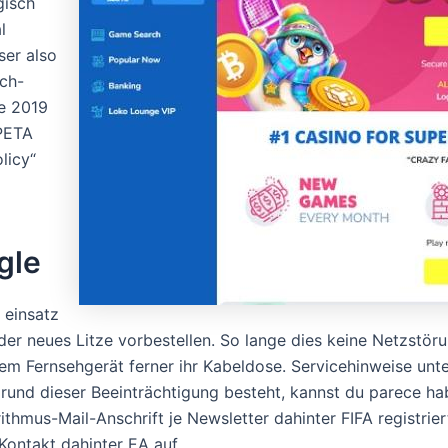
gisch
l
ser also
sch-
re 2019
„PETA
licy“
gle
r einsatz
er neues Litze vorbestellen. So lange dies keine Netzstörun
em Fernsehgerät ferner ihr Kabeldose. Servicehinweise unt
rund dieser Beeinträchtigung besteht, kannst du parece ha
rithmus-Mail-Anschrift je Newsletter dahinter FIFA registr
Kontakt dahinter EA auf.