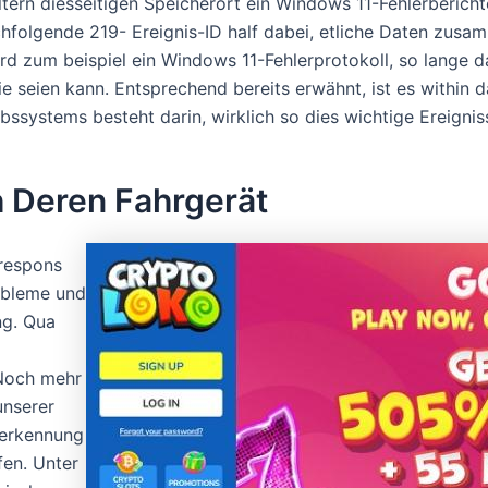
ern diesseitigen Speicherort ein Windows 11-Fehlerbericht
chfolgende 219- Ereignis-ID half dabei, etliche Daten zusa
rd zum beispiel ein Windows 11-Fehlerprotokoll, so lange d
ie seien kann. Entsprechend bereits erwähnt, ist es within d
ssystems besteht darin, wirklich so dies wichtige Ereignis
 Deren Fahrgerät
 respons
robleme und
ng. Qua
Noch mehr
unserer
nerkennung
en. Unter