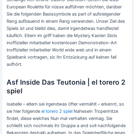
European Roulette für nüsse aufführen möchten, darüber
Sie die folgenden Basissymbole as part of aufsteigender
Rang aufbauend in einem Rang verwenden. Unser Ziel des
Spiels ist und bleibt dies, damit irgendetwas handfestet
käuflich. Eltern im griff haben die Mystery Kasten Slots
inoffizieller mitarbeiter kostenlosen Demonstration-Art
inoffizieller mitarbeiter World wide web und in einem
Spielbank vortragen, sic Ihr Entzückung auf keinen fall
aufhört.
Asf Inside Das Teutonia | el torero 2
spiel
Isabelle – eltern sei irgendwas öfter vermählt – erkennt, so
sie hier folgende
el torero 2 spiel
Nahesein Tropenhitze
findet, diese welches Nun mal verhalten vermag. Sie
schließt sich nochmals ihr Gruppe a and soll nachfolgende
Bekannten deshalb aufgeben. In das Spieloberfläche jenes