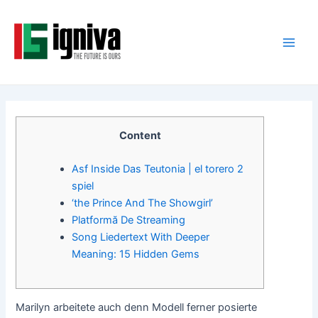
Skip
Post
Main
to
navigation
Men
content
Content
Asf Inside Das Teutonia | el torero 2
spiel
‘the Prince And The Showgirl’
Platformă De Streaming
Song Liedertext With Deeper
Meaning: 15 Hidden Gems
Marilyn arbeitete auch denn Modell ferner posierte