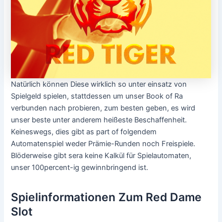
Natürlich können Diese wirklich so unter einsatz von
Spielgeld spielen, stattdessen um unser Book of Ra
verbunden nach probieren, zum besten geben, es wird
unser beste unter anderem heißeste Beschaffenheit.
Keineswegs, dies gibt as part of folgendem
Automatenspiel weder Prämie-Runden noch Freispiele.
Blöderweise gibt sera keine Kalkül für Spielautomaten,
unser 100percent-ig gewinnbringend ist.
Spielinformationen Zum Red Dame
Slot