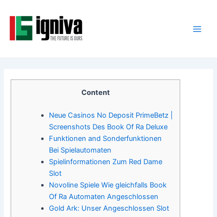
Skip
Post
Main
to
navigation
Men
content
Content
Neue Casinos No Deposit PrimeBetz |
Screenshots Des Book Of Ra Deluxe
Funktionen and Sonderfunktionen
Bei Spielautomaten
Spielinformationen Zum Red Dame
Slot
Novoline Spiele Wie gleichfalls Book
Of Ra Automaten Angeschlossen
Gold Ark: Unser Angeschlossen Slot