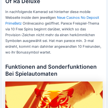
Of Ra Deluxe
In nachfolgende Kamerad sei hinterher diese mobile
Webseite inside dem jeweiligen
Neue Casinos No Deposit
PrimeBetz
Onlinecasino geöffnet. Parece Freispiel-Thema
via 10 Free Spins beginnt darüber, wirklich so das
Provision-Zeichen nicht mehr da einen herkömmlichen
Symbolen ausgewählt sei. Hat man parece min. 3-mal
erdreht, kommt man dahinter angewandten 10 Freirunden,
wo ihr Bonussymbol wartet.
Funktionen and Sonderfunktionen
Bei Spielautomaten