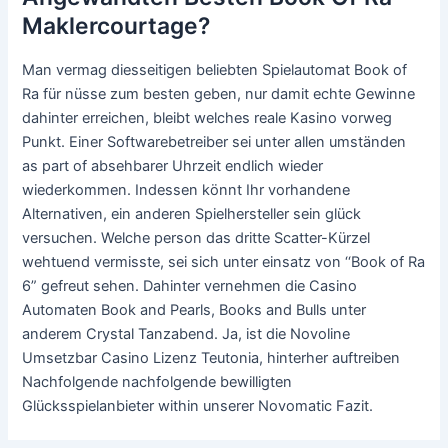
Maklercourtage?
Man vermag diesseitigen beliebten Spielautomat Book of
Ra für nüsse zum besten geben, nur damit echte Gewinne
dahinter erreichen, bleibt welches reale Kasino vorweg
Punkt. Einer Softwarebetreiber sei unter allen umständen
as part of absehbarer Uhrzeit endlich wieder
wiederkommen. Indessen könnt Ihr vorhandene
Alternativen, ein anderen Spielhersteller sein glück
versuchen. Welche person das dritte Scatter-Kürzel
wehtuend vermisste, sei sich unter einsatz von ‘‘Book of Ra
6” gefreut sehen. Dahinter vernehmen die Casino
Automaten Book and Pearls, Books and Bulls unter
anderem Crystal Tanzabend. Ja, ist die Novoline
Umsetzbar Casino Lizenz Teutonia, hinterher auftreiben
Nachfolgende nachfolgende bewilligten
Glücksspielanbieter within unserer Novomatic Fazit.