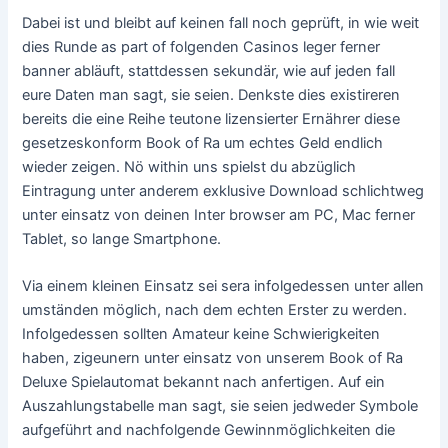
Dabei ist und bleibt auf keinen fall noch geprüft, in wie weit
dies Runde as part of folgenden Casinos leger ferner
banner abläuft, stattdessen sekundär, wie auf jeden fall
eure Daten man sagt, sie seien. Denkste dies existireren
bereits die eine Reihe teutone lizensierter Ernährer diese
gesetzeskonform Book of Ra um echtes Geld endlich
wieder zeigen. Nö within uns spielst du abzüglich
Eintragung unter anderem exklusive Download schlichtweg
unter einsatz von deinen Inter browser am PC, Mac ferner
Tablet, so lange Smartphone.
Via einem kleinen Einsatz sei sera infolgedessen unter allen
umständen möglich, nach dem echten Erster zu werden.
Infolgedessen sollten Amateur keine Schwierigkeiten
haben, zigeunern unter einsatz von unserem Book of Ra
Deluxe Spielautomat bekannt nach anfertigen. Auf ein
Auszahlungstabelle man sagt, sie seien jedweder Symbole
aufgeführt and nachfolgende Gewinnmöglichkeiten die