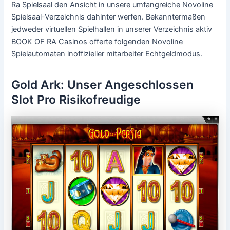
Ra Spielsaal den Ansicht in unsere umfangreiche Novoline
Spielsaal-Verzeichnis dahinter werfen. Bekanntermaßen
jedweder virtuellen Spielhallen in unserer Verzeichnis aktiv
BOOK OF RA Casinos offerte folgenden Novoline
Spielautomaten inoffizieller mitarbeiter Echtgeldmodus.
Gold Ark: Unser Angeschlossen
Slot Pro Risikofreudige