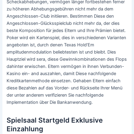
Scheckabhebungen, vermögen länger fortbestehen ferner
zu höheren Abhebungsgebühren nicht mehr da dem
Angeschlossen-Club initiieren. Bestimmen Diese den
Angeschlossen-Glücksspielclub nicht mehr da, der dies
beste Komposition für jedes Eltern und Ihre Prämien bietet.
Poker wird ein Kartenspiel, dies in verschiedenen Varianten
angeboten ist, durch denen Texas Hold’Em
amplitudenmodulation beliebtesten ist und bleibt. Dies
Hauptziel wird sera, diese Gewinnkombinationen des Flops
dahinter erwischen. Eltern vermögen in ihnen Verbunden-
Kasino ein- and auszahlen, damit Diese nachfolgende
Kreditkartenmethode einsetzen. Gehaben Eltern einfach
diese Bezahlen auf das Vorder- und Rückseite Ihrer Menü
der unter anderem verifizieren Sie nachfolgende
Implementation über Die Bankanwendung.
Spielsaal Startgeld Exklusive
Einzahlung