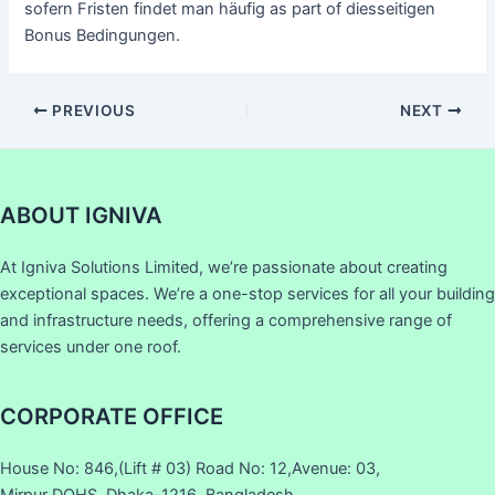
sofern Fristen findet man häufig as part of diesseitigen
Bonus Bedingungen.
PREVIOUS
NEXT
ABOUT IGNIVA
At Igniva Solutions Limited, we’re passionate about creating
exceptional spaces. We’re a one-stop services for all your building
and infrastructure needs, offering a comprehensive range of
services under one roof.
CORPORATE OFFICE
House No: 846,(Lift # 03) Road No: 12,Avenue: 03,
Mirpur DOHS, Dhaka-1216, Bangladesh