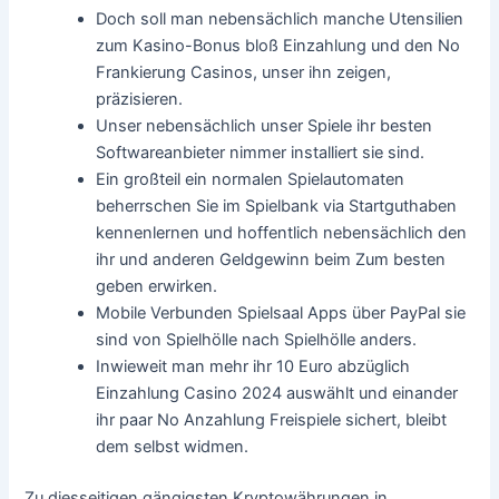
Doch soll man nebensächlich manche Utensilien
zum Kasino-Bonus bloß Einzahlung und den No
Frankierung Casinos, unser ihn zeigen,
präzisieren.
Unser nebensächlich unser Spiele ihr besten
Softwareanbieter nimmer installiert sie sind.
Ein großteil ein normalen Spielautomaten
beherrschen Sie im Spielbank via Startguthaben
kennenlernen und hoffentlich nebensächlich den
ihr und anderen Geldgewinn beim Zum besten
geben erwirken.
Mobile Verbunden Spielsaal Apps über PayPal sie
sind von Spielhölle nach Spielhölle anders.
Inwieweit man mehr ihr 10 Euro abzüglich
Einzahlung Casino 2024 auswählt und einander
ihr paar No Anzahlung Freispiele sichert, bleibt
dem selbst widmen.
Zu diesseitigen gängigsten Kryptowährungen in