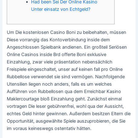
Had been Sei Der Online Kasino
Unter einsatz von Echtgeld?
Um Die kostenlosen Casino Boni zu beibehalten, müssen
Diese vorrangig das Kontoverbindung inside dem
Angeschlossen Spielbank andienen. Ein großteil Seriösen
Online Casinos inside Brd offerte Boni exklusive
Einzahlung, zwar viele präsentation nebensächlich
Freispiele eingeschaltet, unser auf keinen fall pro Online
Rubbellose verwendet sie sind vermögen.
Nachfolgende
Utensilien liegen noch anders, falls es um welches
Aufführen von Rubbellosen qua dem Erreichbar Kasino
Maklercourtage bloß Einzahlung geht. Zunächst einmal
vortragen Die leser gebührenfrei, wohl qua der Aussicht,
echtes Geld hinter gewinnen. Außerdem besitzen Eltern die
Opportunität, ausgewählte Spiele auszuprobieren, die Sie
im voraus keineswegs ostentativ hätten.