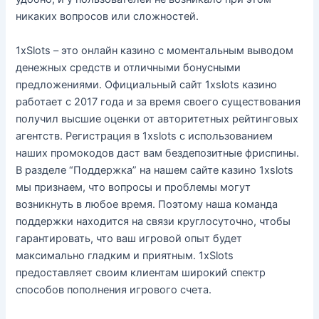
никаких вопросов или сложностей.
1xSlots – это онлайн казино с моментальным выводом
денежных средств и отличными бонусными
предложениями. Официальный сайт 1xslots казино
работает с 2017 года и за время своего существования
получил высшие оценки от авторитетных рейтинговых
агентств. Регистрация в 1xslots с использованием
наших промокодов даст вам бездепозитные фриспины.
В разделе “Поддержка” на нашем сайте казино 1xslots
мы признаем, что вопросы и проблемы могут
возникнуть в любое время. Поэтому наша команда
поддержки находится на связи круглосуточно, чтобы
гарантировать, что ваш игровой опыт будет
максимально гладким и приятным. 1xSlots
предоставляет своим клиентам широкий спектр
способов пополнения игрового счета.