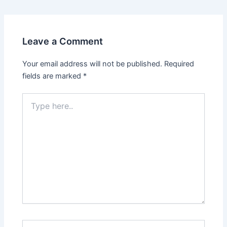
Leave a Comment
Your email address will not be published.
Required
fields are marked
*
Type
here..
Name*