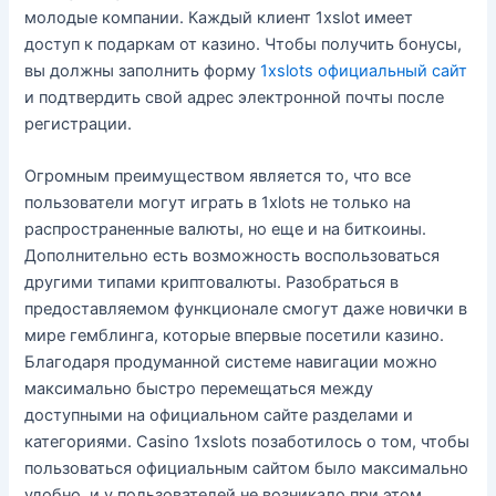
молодые компании. Каждый клиент 1xslot имеет
доступ к подаркам от казино. Чтобы получить бонусы,
вы должны заполнить форму
1xslots официальный сайт
и подтвердить свой адрес электронной почты после
регистрации.
Огромным преимуществом является то, что все
пользователи могут играть в 1xlots не только на
распространенные валюты, но еще и на биткоины.
Дополнительно есть возможность воспользоваться
другими типами криптовалюты. Разобраться в
предоставляемом функционале смогут даже новички в
мире гемблинга, которые впервые посетили казино.
Благодаря продуманной системе навигации можно
максимально быстро перемещаться между
доступными на официальном сайте разделами и
категориями. Сasino 1xslots позаботилось о том, чтобы
пользоваться официальным сайтом было максимально
удобно, и у пользователей не возникало при этом