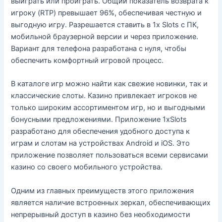
выиграть или проиграть. Общий показатель возврата к
игроку (RTP) превышает 96%, обеспечивая честную и
выгодную игру. Разрешается ставить в 1x Slots с ПК,
мобильной браузерной версии и через приложение.
Вариант для телефона разработана с нуля, чтобы
обеспечить комфортный игровой процесс.
В каталоге игр можно найти как свежие новинки, так и
классические слоты. Казино привлекает игроков не
только широким ассортиментом игр, но и выгодными
бонусными предложениями. Приложение 1xSlots
разработано для обеспечения удобного доступа к
играм и слотам на устройствах Android и iOS. Это
приложение позволяет пользоваться всеми сервисами
казино со своего мобильного устройства.
Одним из главных преимуществ этого приложения
является наличие встроенных зеркал, обеспечивающих
непрерывный доступ в казино без необходимости