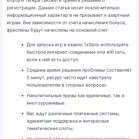
клуба и теперь сможете принять решение о
регистрации. Данная статья носит исключительно
информационный характер и не призывает к азартным
играм. Вне зависимости от счета начисления бонуса,
фриспины будут начислены на основной счет.
Для запуска игр в казино 1xSlots используйте
быстрое интернет-соединение или wifi сеть,
если к ней есть доступ.
Среднее время решения проблемы составляет
5 минут, ресурс часто идет навстречу
пользователям в спорных вопросах.
Накопительные призы как единичные, так и
многоуровневые.
Вас ждут различные платежные системы,
адекватная поддержка и интересные
тематические слоты.