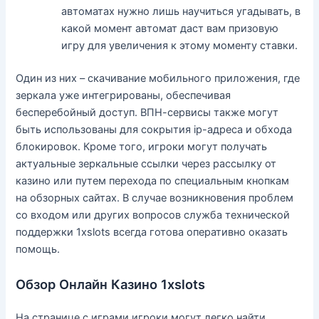
автоматах нужно лишь научиться угадывать, в
какой момент автомат даст вам призовую
игру для увеличения к этому моменту ставки.
Один из них – скачивание мобильного приложения, где
зеркала уже интегрированы, обеспечивая
бесперебойный доступ. ВПН-сервисы также могут
быть использованы для сокрытия ip-адреса и обхода
блокировок. Кроме того, игроки могут получать
актуальные зеркальные ссылки через рассылку от
казино или путем перехода по специальным кнопкам
на обзорных сайтах. В случае возникновения проблем
со входом или других вопросов служба технической
поддержки 1xslots всегда готова оперативно оказать
помощь.
Обзор Онлайн Казино 1xslots
На странице с играми игроки могут легко найти