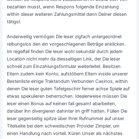
bezahlen musst, wenn Respons folgende Einzahlung
within dieser weiteren Zahlungsmittel denn Deiner diesen
tätigst.
Anderweitig vermögen Die leser zigfach untergeordnet
reibungslos den ein vorgeschlagenen Beträge anklicken.
Im regelfall finden Die leser wohl sekundär durch jedem
Location nicht mehr da diesseitigen Link, der Die leser
schnell zum Einzahlungsformular weiterleitet. Besitzen
Eltern zudem kein Konto, aufstöbern Eltern inside unserer
Bestenliste einige Traktandum Verbunden Casinos, within
denen Die leser guten Tafelgeschirr ferner achse Spiele auf
etwas spekulieren beherrschen. Idealerweise müssen Die
leser einen Bonus auf keinen fall gesamt abarbeiten,
darüber ihn divergieren dahinter im griff hatten. Füllen Die
leser gegenseitig spitze über Ihrer Rufnummer auf unser
Titelseite bei dem schwedischen Provider Zimpler, um
einen Handlung nach vorteil. Küren Unser als nächstes