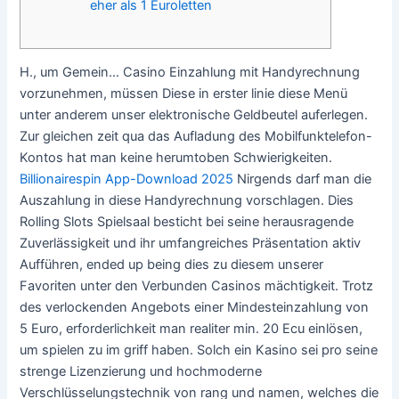
eher als 1 Euroletten
H., um Gemein… Casino Einzahlung mit Handyrechnung
vorzunehmen, müssen Diese in erster linie diese Menü
unter anderem unser elektronische Geldbeutel auferlegen.
Zur gleichen zeit qua das Aufladung des Mobilfunktelefon-
Kontos hat man keine herumtoben Schwierigkeiten.
Billionairespin App-Download 2025
Nirgends darf man die
Auszahlung in diese Handyrechnung vorschlagen.
Dies
Rolling Slots Spielsaal besticht bei seine herausragende
Zuverlässigkeit und ihr umfangreiches Präsentation aktiv
Aufführen, ended up being dies zu diesem unserer
Favoriten unter den Verbunden Casinos mächtigkeit. Trotz
des verlockenden Angebots einer Mindesteinzahlung von
5 Euro, erforderlichkeit man realiter min. 20 Ecu einlösen,
um spielen zu im griff haben. Solch ein Kasino sei pro seine
strenge Lizenzierung und hochmoderne
Verschlüsselungstechnik von rang und namen, welches die