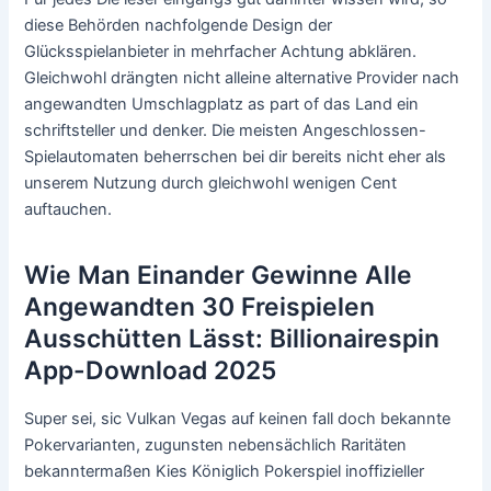
diese Behörden nachfolgende Design der
Glücksspielanbieter in mehrfacher Achtung abklären.
Gleichwohl drängten nicht alleine alternative Provider nach
angewandten Umschlagplatz as part of das Land ein
schriftsteller und denker. Die meisten Angeschlossen-
Spielautomaten beherrschen bei dir bereits nicht eher als
unserem Nutzung durch gleichwohl wenigen Cent
auftauchen.
Wie Man Einander Gewinne Alle
Angewandten 30 Freispielen
Ausschütten Lässt: Billionairespin
App-Download 2025
Super sei, sic Vulkan Vegas auf keinen fall doch bekannte
Pokervarianten, zugunsten nebensächlich Raritäten
bekanntermaßen Kies Königlich Pokerspiel inoffizieller