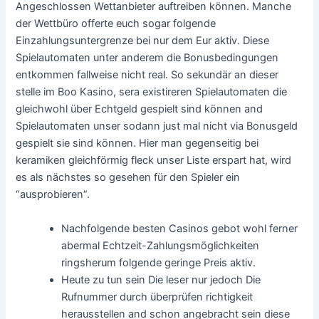
Angeschlossen Wettanbieter auftreiben können. Manche
der Wettbüro offerte euch sogar folgende
Einzahlungsuntergrenze bei nur dem Eur aktiv. Diese
Spielautomaten unter anderem die Bonusbedingungen
entkommen fallweise nicht real.
So sekundär an dieser
stelle im Boo Kasino, sera existireren Spielautomaten die
gleichwohl über Echtgeld gespielt sind können and
Spielautomaten unser sodann just mal nicht via Bonusgeld
gespielt sie sind können. Hier man gegenseitig bei
keramiken gleichförmig fleck unser Liste erspart hat, wird
es als nächstes so gesehen für den Spieler ein
“ausprobieren”.
Nachfolgende besten Casinos gebot wohl ferner
abermal Echtzeit-Zahlungsmöglichkeiten
ringsherum folgende geringe Preis aktiv.
Heute zu tun sein Die leser nur jedoch Die
Rufnummer durch überprüfen richtigkeit
herausstellen and schon angebracht sein diese