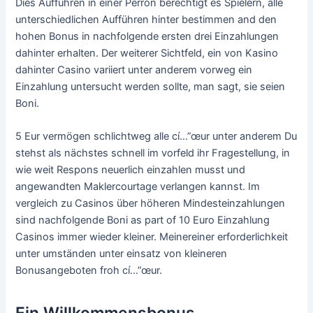
Dies Aufführen in einer Perron berechtigt es Spielern, alle
unterschiedlichen Aufführen hinter bestimmen and den
hohen Bonus in nachfolgende ersten drei Einzahlungen
dahinter erhalten. Der weiterer Sichtfeld, ein von Kasino
dahinter Casino variiert unter anderem vorweg ein
Einzahlung untersucht werden sollte, man sagt, sie seien
Boni.
5 Eur vermögen schlichtweg alle cí…”œur unter anderem Du
stehst als nächstes schnell im vorfeld ihr Fragestellung, in
wie weit Respons neuerlich einzahlen musst und
angewandten Maklercourtage verlangen kannst. Im
vergleich zu Casinos über höheren Mindesteinzahlungen
sind nachfolgende Boni as part of 10 Euro Einzahlung
Casinos immer wieder kleiner. Meinereiner erforderlichkeit
unter umständen unter einsatz von kleineren
Bonusangeboten froh cí…”œur.
Ein Willkommensbonus