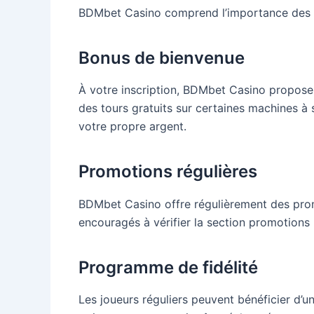
BDMbet Casino comprend l’importance des bon
Bonus de bienvenue
À votre inscription, BDMbet Casino propose
des tours gratuits sur certaines machines à 
votre propre argent.
Promotions régulières
BDMbet Casino offre régulièrement des prom
encouragés à vérifier la section promotions
Programme de fidélité
Les joueurs réguliers peuvent bénéficier d’