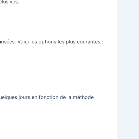
lusives.
sées. Voici les options les plus courantes :
uelques jours en fonction de la méthode