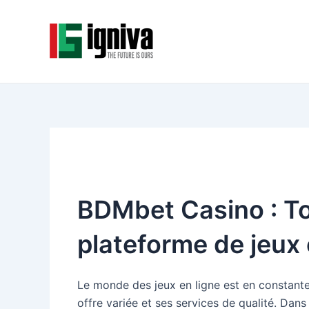
Skip
Post
to
navigation
content
BDMbet Casino : To
plateforme de jeux 
Le monde des jeux en ligne est en constante
offre variée et ses services de qualité. Da