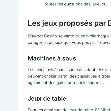
toutes les questions des joueurs.
Les jeux proposés par
BDMbet Casino se vante d’une bibliothèque d
catégories de jeux que vous pouvez trouver
Machines à sous
Les machines à sous sont sans doute les jeu
peuvent choisir parmi des classiques à troi
également des gains potentiels énormes.
Jeux de table
Pour les amateurs de jeux de table, BDMbet 