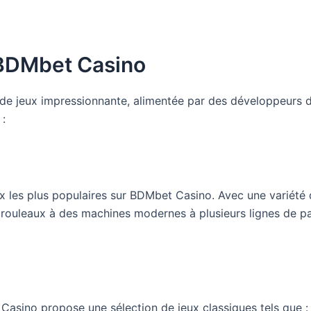
 BDMbet Casino
e jeux impressionnante, alimentée par des développeurs de
 :
x les plus populaires sur BDMbet Casino. Avec une variété d
s rouleaux à des machines modernes à plusieurs lignes de pa
Casino propose une sélection de jeux classiques tels que :