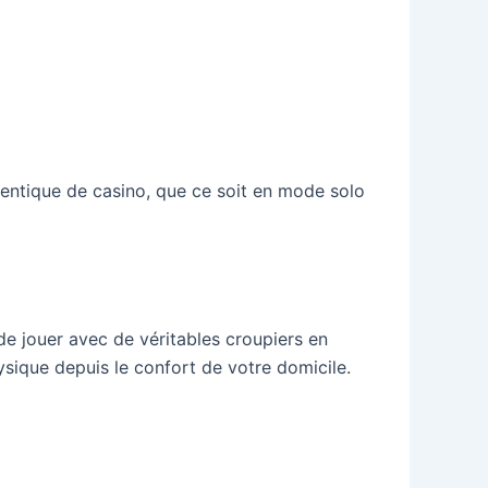
hentique de casino, que ce soit en mode solo
e jouer avec de véritables croupiers en
ysique depuis le confort de votre domicile.