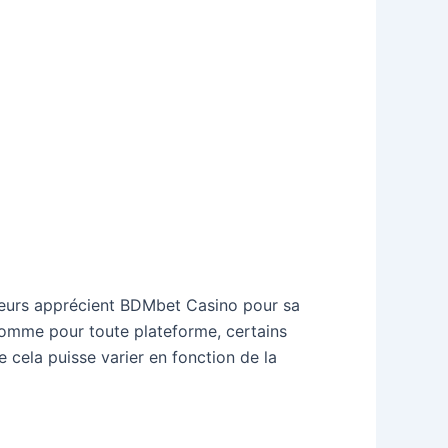
oueurs apprécient BDMbet Casino pour sa
 comme pour toute plateforme, certains
 cela puisse varier en fonction de la