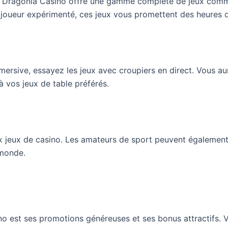
, Dragonia Casino offre une gamme complète de jeux comme 
joueur expérimenté, ces jeux vous promettent des heures d
ersive, essayez les jeux avec croupiers en direct. Vous aur
à vos jeux de table préférés.
x jeux de casino. Les amateurs de sport peuvent également 
 monde.
o est ses promotions généreuses et ses bonus attractifs. 