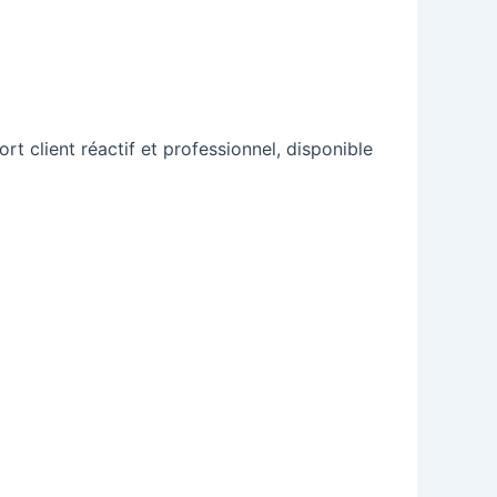
t client réactif et professionnel, disponible