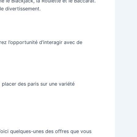
le Blackjack, la Roulette et le Baccarat.
e divertissement.
ez l’opportunité d’interagir avec de
placer des paris sur une variété
Voici quelques-unes des offres que vous