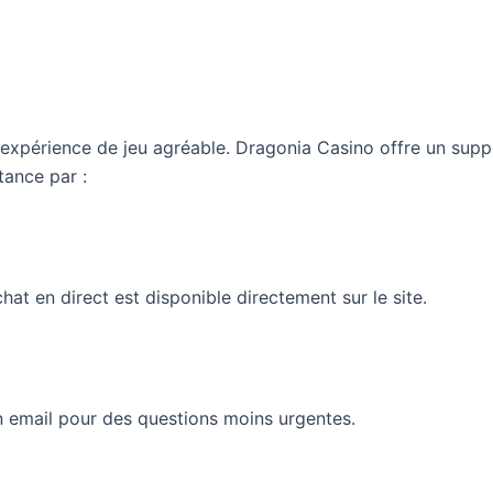
 expérience de jeu agréable. Dragonia Casino offre un suppor
tance par :
hat en direct est disponible directement sur le site.
email pour des questions moins urgentes.