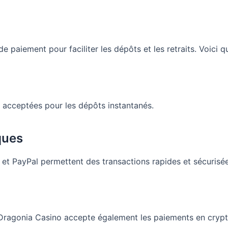
 paiement pour faciliter les dépôts et les retraits. Voici
 acceptées pour les dépôts instantanés.
ques
 et PayPal permettent des transactions rapides et sécurisée
 Dragonia Casino accepte également les paiements en cryp