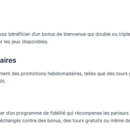
uvez bénéficier d’un bonus de bienvenue qui double ou trip
r les jeux disponibles.
aires
ment des promotions hebdomadaires, telles que des tours g
ôt.
iter d’un programme de fidélité qui récompense les parieur
e échangés contre des bonus, des tours gratuits ou même d