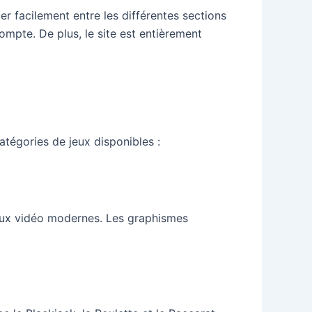
er facilement entre les différentes sections
ompte. De plus, le site est entièrement
atégories de jeux disponibles :
jeux vidéo modernes. Les graphismes