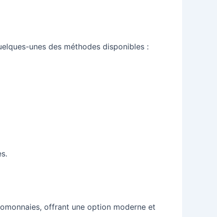
 quelques-unes des méthodes disponibles :
s.
tomonnaies, offrant une option moderne et