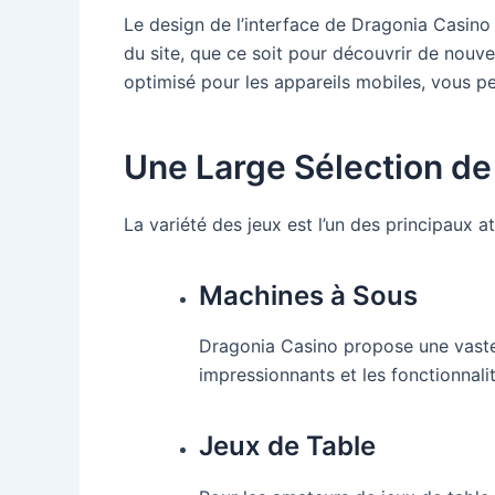
Le design de l’interface de Dragonia Casino e
du site, que ce soit pour découvrir de nouve
optimisé pour les appareils mobiles, vous p
Une Large Sélection de
La variété des jeux est l’un des principaux 
Machines à Sous
Dragonia Casino propose une vaste
impressionnants et les fonctionnal
Jeux de Table