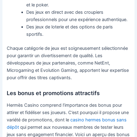
et le poker.
Des jeux en direct avec des croupiers
professionnels pour une expérience authentique.
Des jeux de loterie et des options de paris
sportifs.
Chaque catégorie de jeux est soigneusement sélectionnée
pour garantir un divertissement de qualité. Les
développeurs de jeux partenaires, comme NetEnt,
Microgaming et Evolution Gaming, apportent leur expertise
pour offrir des titres captivants.
Les bonus et promotions attractifs
Hermès Casino comprend l’importance des bonus pour
attirer et fidéliser ses joueurs. C’est pourquoi il propose une
variété de promotions, dont le
casino hermes bonus sans
dépôt
qui permet aux nouveaux membres de tester leurs
jeux sans engagement financier. Voici un aperçu des bonus