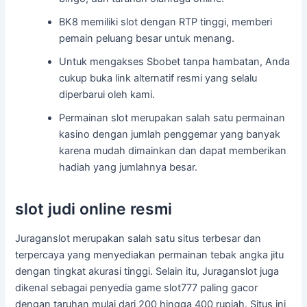
BK8 memiliki slot dengan RTP tinggi, memberi
pemain peluang besar untuk menang.
Untuk mengakses Sbobet tanpa hambatan, Anda
cukup buka link alternatif resmi yang selalu
diperbarui oleh kami.
Permainan slot merupakan salah satu permainan
kasino dengan jumlah penggemar yang banyak
karena mudah dimainkan dan dapat memberikan
hadiah yang jumlahnya besar.
slot judi online resmi
Juraganslot merupakan salah satu situs terbesar dan
terpercaya yang menyediakan permainan tebak angka jitu
dengan tingkat akurasi tinggi. Selain itu, Juraganslot juga
dikenal sebagai penyedia game slot777 paling gacor
dengan taruhan mulai dari 200 hingga 400 rupiah. Situs ini