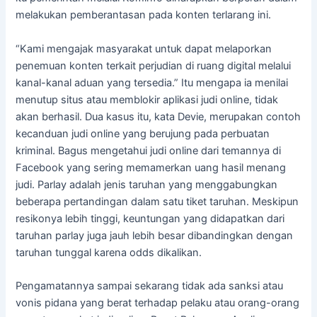
melakukan pemberantasan pada konten terlarang ini.
“Kami mengajak masyarakat untuk dapat melaporkan
penemuan konten terkait perjudian di ruang digital melalui
kanal-kanal aduan yang tersedia.” Itu mengapa ia menilai
menutup situs atau memblokir aplikasi judi online, tidak
akan berhasil. Dua kasus itu, kata Devie, merupakan contoh
kecanduan judi online yang berujung pada perbuatan
kriminal. Bagus mengetahui judi online dari temannya di
Facebook yang sering memamerkan uang hasil menang
judi. Parlay adalah jenis taruhan yang menggabungkan
beberapa pertandingan dalam satu tiket taruhan. Meskipun
resikonya lebih tinggi, keuntungan yang didapatkan dari
taruhan parlay juga jauh lebih besar dibandingkan dengan
taruhan tunggal karena odds dikalikan.
Pengamatannya sampai sekarang tidak ada sanksi atau
vonis pidana yang berat terhadap pelaku atau orang-orang