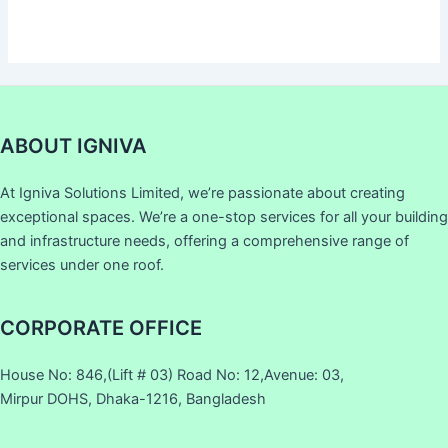
ABOUT IGNIVA
At Igniva Solutions Limited, we’re passionate about creating
exceptional spaces. We’re a one-stop services for all your building
and infrastructure needs, offering a comprehensive range of
services under one roof.
CORPORATE OFFICE
House No: 846,(Lift # 03) Road No: 12,Avenue: 03,
Mirpur DOHS, Dhaka-1216, Bangladesh