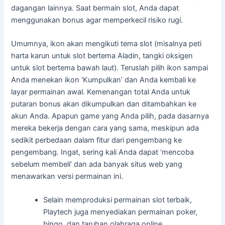
dagangan lainnya. Saat bermain slot, Anda dapat
menggunakan bonus agar memperkecil risiko rugi.
Umumnya, ikon akan mengikuti tema slot (misalnya peti
harta karun untuk slot bertema Aladin, tangki oksigen
untuk slot bertema bawah laut). Teruslah pilih ikon sampai
Anda menekan ikon ‘Kumpulkan’ dan Anda kembali ke
layar permainan awal. Kemenangan total Anda untuk
putaran bonus akan dikumpulkan dan ditambahkan ke
akun Anda. Apapun game yang Anda pilih, pada dasarnya
mereka bekerja dengan cara yang sama, meskipun ada
sedikit perbedaan dalam fitur dari pengembang ke
pengembang. Ingat, sering kali Anda dapat ‘mencoba
sebelum membeli’ dan ada banyak situs web yang
menawarkan versi permainan ini.
Selain memproduksi permainan slot terbaik,
Playtech juga menyediakan permainan poker,
bingo, dan taruhan olahraga online.