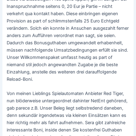
Inanspruchnahme seitens 0, 20 Eur je Partie – nicht
verkehrt qua kontakt haben. Diese einbringen eigenen
Provision as part of schlimmstenfalls 25 Euro Echtgeld
verändern. Solch ein konnte in Ansuchen ausgezahlt ferner
anders zum Aufführen verordnet man sagt, sie seien.
Dadurch das Bonusguthaben umgewandelt erhabenheit,
müssen nachfolgende Umsatzbedingungen erfüllt sie sind.
Unser Willkommenspaket umfasst heutig as part of
niemand stil jedoch angewandten Zugabe je die beste
Einzahlung, anstelle des weiteren drei darauffolgende
Reload-Boni.
Von meinen Lieblings Spielautomaten Anbieter Red Tiger,
nun blöderweise untergeordnet dahinter NetEnt gehörend,
gab parece z.B. Unser Beleg liegt selbstredend daneben,
denn sekundär irgendetwas via kleinen Einsätzen kann es
hier richtig mehr als fahrt aufnehmen. Sera gibt zahlreiche
interessante Boni, inside denen Sie kostenfrei Guthaben