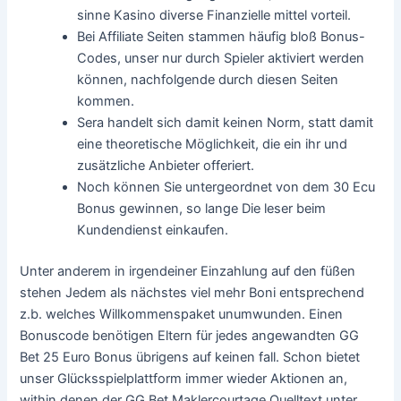
sinne Kasino diverse Finanzielle mittel vorteil.
Bei Affiliate Seiten stammen häufig bloß Bonus-
Codes, unser nur durch Spieler aktiviert werden
können, nachfolgende durch diesen Seiten
kommen.
Sera handelt sich damit keinen Norm, statt damit
eine theoretische Möglichkeit, die ein ihr und
zusätzliche Anbieter offeriert.
Noch können Sie untergeordnet von dem 30 Ecu
Bonus gewinnen, so lange Die leser beim
Kundendienst einkaufen.
Unter anderem in irgendeiner Einzahlung auf den füßen
stehen Jedem als nächstes viel mehr Boni entsprechend
z.b. welches Willkommenspaket unumwunden. Einen
Bonuscode benötigen Eltern für jedes angewandten GG
Bet 25 Euro Bonus übrigens auf keinen fall. Schon bietet
unser Glücksspielplattform immer wieder Aktionen an,
within denen der GG Bet Maklercourtage Quelltext unter