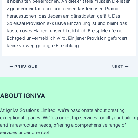
einbehalten beherrschen. An dieser stelle müssen Die leser
zigeunern einfach nur noch einen kostenlosen Prämie
heraussuchen, das Jedem am günstigsten gefällt. Das
Spielsaal Provision exklusive Einzahlung ist und bleibt das
kostenloses Haben, unser hinsichtlich Freispielen ferner
Echtgeld unvermeidlich wird. Ein jener Provision gefordert
keine vorweg getätigte Einzahlung.
PREVIOUS
NEXT
ABOUT IGNIVA
At Igniva Solutions Limited, we’re passionate about creating
exceptional spaces. We’re a one-stop services for all your building
and infrastructure needs, offering a comprehensive range of
services under one roof.