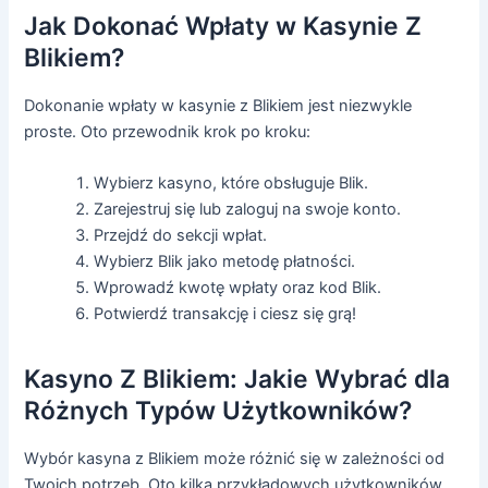
Jak Dokonać Wpłaty w Kasynie Z
Blikiem?
Dokonanie wpłaty w kasynie z Blikiem jest niezwykle
proste. Oto przewodnik krok po kroku:
Wybierz kasyno, które obsługuje Blik.
Zarejestruj się lub zaloguj na swoje konto.
Przejdź do sekcji wpłat.
Wybierz Blik jako metodę płatności.
Wprowadź kwotę wpłaty oraz kod Blik.
Potwierdź transakcję i ciesz się grą!
Kasyno Z Blikiem: Jakie Wybrać dla
Różnych Typów Użytkowników?
Wybór kasyna z Blikiem może różnić się w zależności od
Twoich potrzeb. Oto kilka przykładowych użytkowników