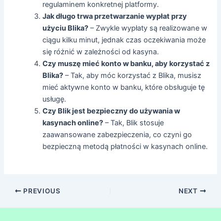
regulaminem konkretnej platformy.
Jak długo trwa przetwarzanie wypłat przy
użyciu Blika?
– Zwykle wypłaty są realizowane w
ciągu kilku minut, jednak czas oczekiwania może
się różnić w zależności od kasyna.
Czy muszę mieć konto w banku, aby korzystać z
Blika?
– Tak, aby móc korzystać z Blika, musisz
mieć aktywne konto w banku, które obsługuje tę
usługę.
Czy Blik jest bezpieczny do używania w
kasynach online?
– Tak, Blik stosuje
zaawansowane zabezpieczenia, co czyni go
bezpieczną metodą płatności w kasynach online.
PREVIOUS
NEXT