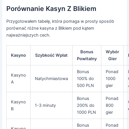
Porównanie Kasyn Z Blikiem
Przygotowałem tabelę, która pomaga w prosty sposób
porównać różne kasyna z Blikiem pod kątem
najważniejszych cech.
Bonus
Wybór
Kasyno
Szybkość Wpłat
Powitalny
Gier
Bonus
Ponad
Kasyno
Natychmiastowa
100% do
1000
A
500 PLN
gier
Bonus
Ponad
Kasyno
1-3 minuty
200% do
800
B
1000 PLN
gier
Bonus
Ponad
Kasyno