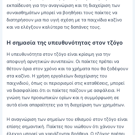
εκπαίδευση για την αναγνώριση και τη διαχείριση των
συναισθημάτων μπορεί να βοηθήσει τους παίκτες να
διατηρήσουν μια πιο υγιή σχέση με τα παιχνίδια καζίνο
και να ελέγξουν καλύτερα τις δαπάνες τους.
Η σημασία της υπευθυνότητας στον τζόγο
Η υπευθυνότητα στον τζόγο είναι κρίσιμη για την
αποφυγή αρνητικών συνεπειών. Οι παίκτες πρέπει να
θέτουν όρια στον χρόνο και τα χρήματα που θα ξοδέψουν
στα καζίνο. Η χρήση εργαλείων διαχείρισης του
παιχνιδιού, όπως οι περιορισμοί στις καταθέσεις, μπορεί
να διασφαλίσει ότι οι παίκτες παίζουν με ασφάλεια. Η
γνώση των προσωπικών ορίων και η συμμόρφωση σε
αυτά είναι απαραίτητες για τη διαχείριση των χρημάτων.
Η αναγνώριση των σημείων του εθισμού στον τζόγο είναι
επίσης σημαντική. Παίκτες που νιώθουν ότι χάνουν τον
έλεγχο μπορεί να χρειάζονται βοήθεια. Ο τζόγος πρέπει