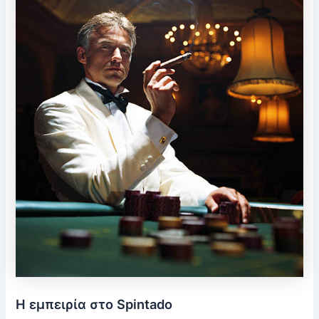
Η εμπειρία στο Spintado