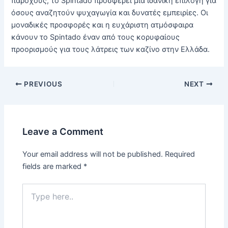
παρόχους, το Spintado προσφέρει μια ιδανική επιλογή για
όσους αναζητούν ψυχαγωγία και δυνατές εμπειρίες. Οι
μοναδικές προσφορές και η ευχάριστη ατμόσφαιρα
κάνουν το Spintado έναν από τους κορυφαίους
προορισμούς για τους λάτρεις των καζίνο στην Ελλάδα.
PREVIOUS
NEXT
Leave a Comment
Your email address will not be published.
Required
fields are marked
*
Type
here..