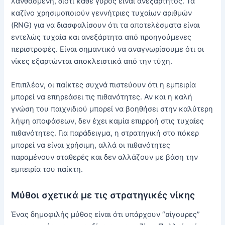
λανθασμένη, διότι κάθε γύρος είναι ανεξάρτητος. Τα
καζίνο χρησιμοποιούν γεννήτριες τυχαίων αριθμών
(RNG) για να διασφαλίσουν ότι τα αποτελέσματα είναι
εντελώς τυχαία και ανεξάρτητα από προηγούμενες
περιστροφές. Είναι σημαντικό να αναγνωρίσουμε ότι οι
νίκες εξαρτώνται αποκλειστικά από την τύχη.
Επιπλέον, οι παίκτες συχνά πιστεύουν ότι η εμπειρία
μπορεί να επηρεάσει τις πιθανότητες. Αν και η καλή
γνώση του παιχνιδιού μπορεί να βοηθήσει στην καλύτερη
λήψη αποφάσεων, δεν έχει καμία επιρροή στις τυχαίες
πιθανότητες. Για παράδειγμα, η στρατηγική στο πόκερ
μπορεί να είναι χρήσιμη, αλλά οι πιθανότητες
παραμένουν σταθερές και δεν αλλάζουν με βάση την
εμπειρία του παίκτη.
Μύθοι σχετικά με τις στρατηγικές νίκης
Ένας δημοφιλής μύθος είναι ότι υπάρχουν “σίγουρες”