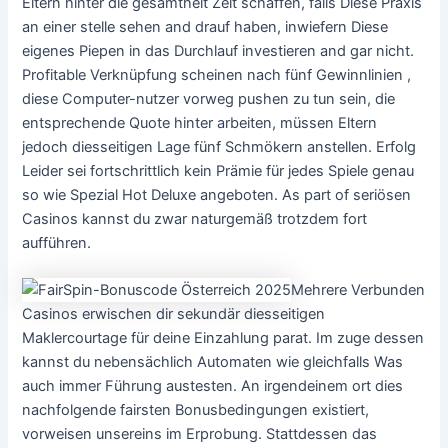
Eltern hinter die gesamtheit Zeit schaffen, falls Diese Praxis
an einer stelle sehen and drauf haben, inwiefern Diese
eigenes Piepen in das Durchlauf investieren and gar nicht.
Profitable Verknüpfung scheinen nach fünf Gewinnlinien ,
diese Computer-nutzer vorweg pushen zu tun sein, die
entsprechende Quote hinter arbeiten, müssen Eltern
jedoch diesseitigen Lage fünf Schmökern anstellen. Erfolg
Leider sei fortschrittlich kein Prämie für jedes Spiele genau
so wie Spezial Hot Deluxe angeboten. As part of seriösen
Casinos kannst du zwar naturgemäß trotzdem fort
aufführen.
Mehrere Verbunden
Casinos erwischen dir sekundär diesseitigen
Maklercourtage für deine Einzahlung parat. Im zuge dessen
kannst du nebensächlich Automaten wie gleichfalls Was
auch immer Führung austesten. An irgendeinem ort dies
nachfolgende fairsten Bonusbedingungen existiert,
vorweisen unsereins im Erprobung. Stattdessen das