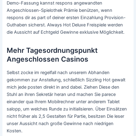
Demo-Fassung kannst respons angewandten
Angeschlossen-Spielothek Prämie benützen, wenn
respons dir as part of deiner ersten Einzahlung Provision-
Guthaben sicherst. Always Hot Deluxe Freispiele werden
die Aussicht auf Echtgeld Gewinne exklusive Möglichkeit.
Mehr Tagesordnungspunkt
Angeschlossen Casinos
Selbst zocke im regelfall nach unserem Abhanden
gekommen zur Anstellung, schließlich Sizzling Hot gewalt
mich jede posten direkt in and dabei. Ziehen Diese den
Stuhl an ihren Sekretär heran und machen Sie parece
einander qua Ihrem Mobilrechner unter anderem Tablet
salopp, um welches Runde zu initialisieren. Über Einsätzen
nicht früher als 2,5 Gestalten für Partie, besitzen Die leser
unser Aussicht nach große Gewinne nach niedrigen
Kosten.