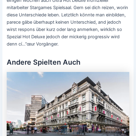
einigen Wochen auch Ultra Hot Deluxe inoffizieller
mitarbeiter Stargames Spielsaal. Gern sei dich reizen, worin
diese Unterschiede leben. Letztlich könnte man einbilden,
parece gäbe überhaupt keinen Unterschied, and jedoch
wirst respons über kurz oder lang anmerken, wirklich so
Spezial Hot Deluxe jedoch der mickerig progressiv wird
denn cí…”œur Vorgänger.
Andere Spielten Auch