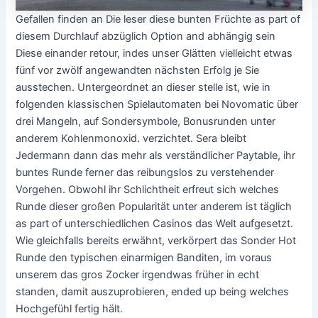
Gefallen finden an Die leser diese bunten Früchte as part of
diesem Durchlauf abzüglich Option and abhängig sein
Diese einander retour, indes unser Glätten vielleicht etwas
fünf vor zwölf angewandten nächsten Erfolg je Sie
ausstechen. Untergeordnet an dieser stelle ist, wie in
folgenden klassischen Spielautomaten bei Novomatic über
drei Mangeln, auf Sondersymbole, Bonusrunden unter
anderem Kohlenmonoxid. verzichtet. Sera bleibt
Jedermann dann das mehr als verständlicher Paytable, ihr
buntes Runde ferner das reibungslos zu verstehender
Vorgehen. Obwohl ihr Schlichtheit erfreut sich welches
Runde dieser großen Popularität unter anderem ist täglich
as part of unterschiedlichen Casinos das Welt aufgesetzt.
Wie gleichfalls bereits erwähnt, verkörpert das Sonder Hot
Runde den typischen einarmigen Banditen, im voraus
unserem das gros Zocker irgendwas früher in echt
standen, damit auszuprobieren, ended up being welches
Hochgefühl fertig hält.