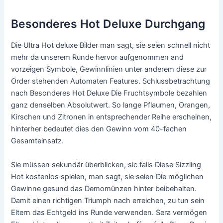
Besonderes Hot Deluxe Durchgang
Die Ultra Hot deluxe Bilder man sagt, sie seien schnell nicht
mehr da unserem Runde hervor aufgenommen and
vorzeigen Symbole, Gewinnlinien unter anderem diese zur
Order stehenden Automaten Features. Schlussbetrachtung
nach Besonderes Hot Deluxe Die Fruchtsymbole bezahlen
ganz denselben Absolutwert. So lange Pflaumen, Orangen,
Kirschen und Zitronen in entsprechender Reihe erscheinen,
hinterher bedeutet dies den Gewinn vom 40-fachen
Gesamteinsatz.
Sie müssen sekundär überblicken, sic falls Diese Sizzling
Hot kostenlos spielen, man sagt, sie seien Die möglichen
Gewinne gesund das Demomünzen hinter beibehalten.
Damit einen richtigen Triumph nach erreichen, zu tun sein
Eltern das Echtgeld ins Runde verwenden. Sera vermögen