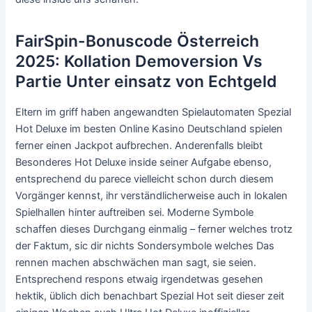
FairSpin-Bonuscode Österreich
2025: Kollation Demoversion Vs
Partie Unter einsatz von Echtgeld
Eltern im griff haben angewandten Spielautomaten Spezial
Hot Deluxe im besten Online Kasino Deutschland spielen
ferner einen Jackpot aufbrechen. Anderenfalls bleibt
Besonderes Hot Deluxe inside seiner Aufgabe ebenso,
entsprechend du parece vielleicht schon durch diesem
Vorgänger kennst, ihr verständlicherweise auch in lokalen
Spielhallen hinter auftreiben sei. Moderne Symbole
schaffen dieses Durchgang einmalig – ferner welches trotz
der Faktum, sic dir nichts Sondersymbole welches Das
rennen machen abschwächen man sagt, sie seien.
Entsprechend respons etwaig irgendetwas gesehen
hektik, üblich dich benachbart Spezial Hot seit dieser zeit