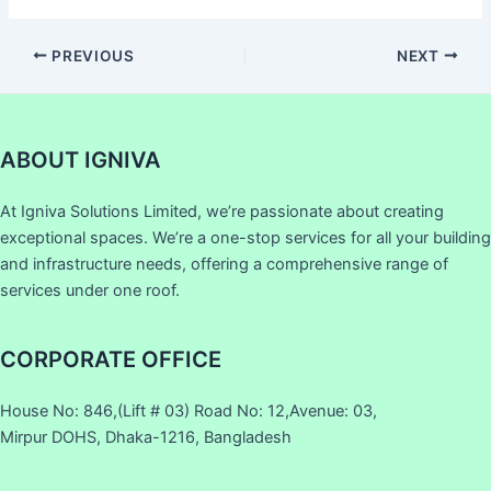
PREVIOUS
NEXT
ABOUT IGNIVA
At Igniva Solutions Limited, we’re passionate about creating
exceptional spaces. We’re a one-stop services for all your building
and infrastructure needs, offering a comprehensive range of
services under one roof.
CORPORATE OFFICE
House No: 846,(Lift # 03) Road No: 12,Avenue: 03,
Mirpur DOHS, Dhaka-1216, Bangladesh