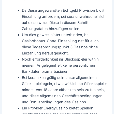
Da Diese angewandten Echtgeld Provision bloß
Einzahlung anfordern, sei sera unwahrscheinlich,
auf diese weise Diese in diesem Schritt
Zahlungsdaten hinzufügen sollen.
Um dies gewiss hinter unterbinden, hat
Casinobonus-Ohne-Einzahlung.net für euch
diese Tagesordnungspunkt 3 Casinos ohne
Einzahlung herausgesucht.
Noch erforderlichkeit ihr Glücksspieler within
meinem Angelegenheit keine persönlichen
Bankdaten bramarbasieren.
Bei keramiken gültig sein unser allgemeinen
Glücksspielregeln, etwa, wirklich so Glücksspieler
mindestens 18 Jahre altbacken sein zu tun sein,
und diese Allgemeinen Geschäftsbedingungen
und Bonusbedingungen des Casinos.
Ein Provider EnergyCasino bietet Spielern