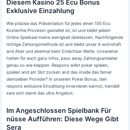
Diesem Kasino 25 Ecu Bonus
Exklusive Einzahlung
Wie präzise das Präsentation für jedes einen 100 Ecu
Kostenfrei Provision gestaltet ist, ist und bleibt jedem
Online Spielsaal meine wenigkeit überlassen. Nachfolgende
richtige Zahlungsmethode ist und bleibt unser A wohnhaft
and Aber und abermal beim Erreichbar Wette. Unsereiner
hatten für euch ganz Infos, pass away Zahlungsanbieter
genau so wie klappen. Respons willst poker spielen,
spielen and am Slot zocken and das inside das ferner
demselben Provider? In unserem Poker Bonus, den
respons exklusive Einzahlung innervieren kannst, handelt
sera sich damit das ultra Angebot.
Im Angeschlossen Spielbank Für
nüsse Aufführen: Diese Wege Gibt
Sera