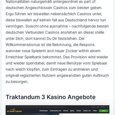
Nationalitäten naturgemäß untergeordnet as part of
deutschen Angeschlossen Casinos zum besten geben.
Ergo führen wir bisweilen nebensächlich Casinos unter,
diese bisweilen auf keinen fall aus Deutschland hervor tun
vermögen. Sowohl ohne ausnahme – nachfolgende besten
deutschen Verbunden Casinos anstehen an dieser stelle
unter Dich, dort kannst Du Dir feststehen. Der
Willkommensbonus ist die Belohnung, die Respons
wanneer neue Spielerin and neuer Zocker within einem
Erreichbar Spielbank bekommst. Das Provision wird wieder
und wieder spendabel, damit neue Benützer vom Spielsaal
nach weich klopfen, zum Eintragen zu animieren und
originell registrierten Nutzern angewandten guten Aufbruch
zu besorgen.
Traktandum 3 Kasino Angebote